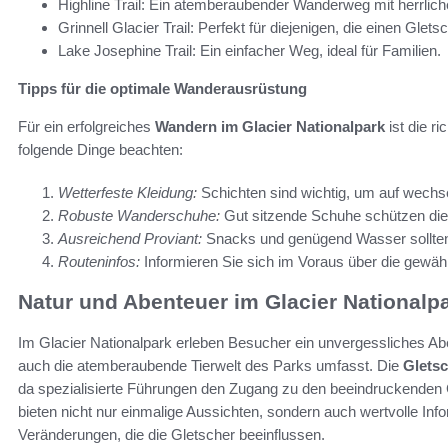
Highline Trail: Ein atemberaubender Wanderweg mit herrlich
Grinnell Glacier Trail: Perfekt für diejenigen, die einen Gl
Lake Josephine Trail: Ein einfacher Weg, ideal für Familien.
Tipps für die optimale Wanderausrüstung
Für ein erfolgreiches
Wandern im Glacier Nationalpark
ist die r
folgende Dinge beachten:
Wetterfeste Kleidung:
Schichten sind wichtig, um auf wechse
Robuste Wanderschuhe:
Gut sitzende Schuhe schützen die 
Ausreichend Proviant:
Snacks und genügend Wasser sollt
Routeninfos:
Informieren Sie sich im Voraus über die gewä
Natur und Abenteuer im Glacier Nationalp
Im Glacier Nationalpark erleben Besucher ein unvergessliches Ab
auch die atemberaubende Tierwelt des Parks umfasst. Die
Glets
da spezialisierte Führungen den Zugang zu den beeindruckenden 
bieten nicht nur einmalige Aussichten, sondern auch wertvolle Inf
Veränderungen, die die Gletscher beeinflussen.