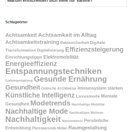
Warum entscheiden sich viele für Vanlife?
Schlagwörter
Achtsamkeit im Alltag
Achtsamkeit
Achtsamkeitstraining
Digitale
Datensicherheit
Effizienzsteigerung
Transformation
Digitalisierung
Einrichtungstipps
Elektromobilität
Energieeffizienz
Entspannungstechniken
Gesunde Ernährung
Gartengestaltung
Gesundheit
Immunsystem stärken
Gotische Architektur
Künstliche Intelligenz
Mentale
Luxusmode
Modetrends
Gesundheit
Nachhaltige Mobilität
Nachhaltige Mode
Nachhaltiges Wohnen
Nachhaltigkeit
Persönliche
Naturerlebnis
Raumgestaltung
Entwicklung
Platzsparende Möbel