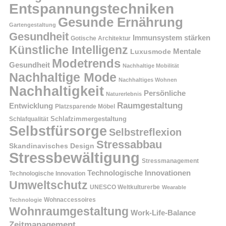
Entspannungstechniken
Gesunde Ernährung
Gartengestaltung
Gesundheit
Immunsystem stärken
Gotische Architektur
Künstliche Intelligenz
Mentale
Luxusmode
Modetrends
Gesundheit
Nachhaltige Mobilität
Nachhaltige Mode
Nachhaltiges Wohnen
Nachhaltigkeit
Persönliche
Naturerlebnis
Raumgestaltung
Entwicklung
Platzsparende Möbel
Schlafzimmergestaltung
Schlafqualität
Selbstfürsorge
Selbstreflexion
Stressabbau
Skandinavisches Design
Stressbewältigung
Stressmanagement
Technologische Innovationen
Technologische Innovation
Umweltschutz
UNESCO Weltkulturerbe
Wearable
Technologie
Wohnaccessoires
Wohnraumgestaltung
Work-Life-Balance
Zeitmanagement