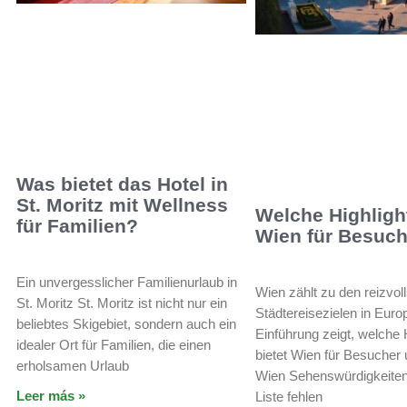
Was bietet das Hotel in
St. Moritz mit Wellness
Welche Highlight
für Familien?
Wien für Besuc
Ein unvergesslicher Familienurlaub in
Wien zählt zu den reizvol
St. Moritz St. Moritz ist nicht nur ein
Städtereisezielen in Euro
beliebtes Skigebiet, sondern auch ein
Einführung zeigt, welche 
idealer Ort für Familien, die einen
bietet Wien für Besucher
erholsamen Urlaub
Wien Sehenswürdigkeiten
Leer más »
Liste fehlen