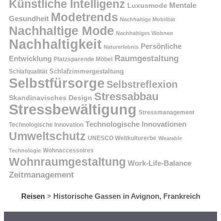
Künstliche Intelligenz
Mentale
Luxusmode
Modetrends
Gesundheit
Nachhaltige Mobilität
Nachhaltige Mode
Nachhaltiges Wohnen
Nachhaltigkeit
Persönliche
Naturerlebnis
Raumgestaltung
Entwicklung
Platzsparende Möbel
Schlafzimmergestaltung
Schlafqualität
Selbstfürsorge
Selbstreflexion
Stressabbau
Skandinavisches Design
Stressbewältigung
Stressmanagement
Technologische Innovationen
Technologische Innovation
Umweltschutz
UNESCO Weltkulturerbe
Wearable
Technologie
Wohnaccessoires
Wohnraumgestaltung
Work-Life-Balance
Zeitmanagement
Reisen
>
Historische Gassen in Avignon, Frankreich