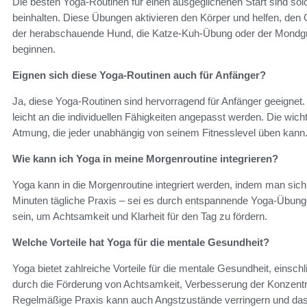
Die besten Yoga-Routinen für einen ausgeglichenen Start sind so
beinhalten. Diese Übungen aktivieren den Körper und helfen, den 
der herabschauende Hund, die Katze-Kuh-Übung oder der Mondgruß
beginnen.
Eignen sich diese Yoga-Routinen auch für Anfänger?
Ja, diese Yoga-Routinen sind hervorragend für Anfänger geeignet
leicht an die individuellen Fähigkeiten angepasst werden. Die wich
Atmung, die jeder unabhängig von seinem Fitnesslevel üben kann
Wie kann ich Yoga in meine Morgenroutine integrieren?
Yoga kann in die Morgenroutine integriert werden, indem man sich ei
Minuten tägliche Praxis – sei es durch entspannende Yoga-Übung
sein, um Achtsamkeit und Klarheit für den Tag zu fördern.
Welche Vorteile hat Yoga für die mentale Gesundheit?
Yoga bietet zahlreiche Vorteile für die mentale Gesundheit, einsc
durch die Förderung von Achtsamkeit, Verbesserung der Konzentrat
Regelmäßige Praxis kann auch Angstzustände verringern und das 