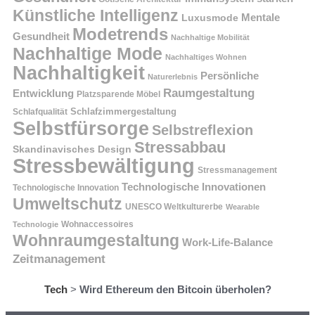
Künstliche Intelligenz
Mentale
Luxusmode
Modetrends
Gesundheit
Nachhaltige Mobilität
Nachhaltige Mode
Nachhaltiges Wohnen
Nachhaltigkeit
Persönliche
Naturerlebnis
Raumgestaltung
Entwicklung
Platzsparende Möbel
Schlafzimmergestaltung
Schlafqualität
Selbstfürsorge
Selbstreflexion
Stressabbau
Skandinavisches Design
Stressbewältigung
Stressmanagement
Technologische Innovationen
Technologische Innovation
Umweltschutz
UNESCO Weltkulturerbe
Wearable
Technologie
Wohnaccessoires
Wohnraumgestaltung
Work-Life-Balance
Zeitmanagement
Tech
>
Wird Ethereum den Bitcoin überholen?