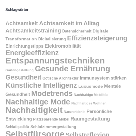
Schlagwörter
Achtsamkeit im Alltag
Achtsamkeit
Achtsamkeitstraining
Digitale
Datensicherheit
Effizienzsteigerung
Transformation
Digitalisierung
Einrichtungstipps
Elektromobilität
Energieeffizienz
Entspannungstechniken
Gesunde Ernährung
Gartengestaltung
Gesundheit
Immunsystem stärken
Gotische Architektur
Künstliche Intelligenz
Mentale
Luxusmode
Modetrends
Gesundheit
Nachhaltige Mobilität
Nachhaltige Mode
Nachhaltiges Wohnen
Nachhaltigkeit
Persönliche
Naturerlebnis
Raumgestaltung
Entwicklung
Platzsparende Möbel
Schlafzimmergestaltung
Schlafqualität
Selbstfürsorge
Selbstreflexion