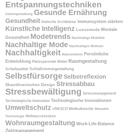
Entspannungstechniken
Gesunde Ernährung
Gartengestaltung
Gesundheit
Immunsystem stärken
Gotische Architektur
Künstliche Intelligenz
Mentale
Luxusmode
Modetrends
Gesundheit
Nachhaltige Mobilität
Nachhaltige Mode
Nachhaltiges Wohnen
Nachhaltigkeit
Persönliche
Naturerlebnis
Raumgestaltung
Entwicklung
Platzsparende Möbel
Schlafzimmergestaltung
Schlafqualität
Selbstfürsorge
Selbstreflexion
Stressabbau
Skandinavisches Design
Stressbewältigung
Stressmanagement
Technologische Innovationen
Technologische Innovation
Umweltschutz
UNESCO Weltkulturerbe
Wearable
Technologie
Wohnaccessoires
Wohnraumgestaltung
Work-Life-Balance
Zeitmanagement