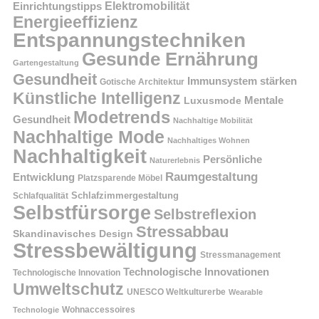
Einrichtungstipps
Elektromobilität
Energieeffizienz
Entspannungstechniken
Gesunde Ernährung
Gartengestaltung
Gesundheit
Immunsystem stärken
Gotische Architektur
Künstliche Intelligenz
Mentale
Luxusmode
Modetrends
Gesundheit
Nachhaltige Mobilität
Nachhaltige Mode
Nachhaltiges Wohnen
Nachhaltigkeit
Persönliche
Naturerlebnis
Raumgestaltung
Entwicklung
Platzsparende Möbel
Schlafzimmergestaltung
Schlafqualität
Selbstfürsorge
Selbstreflexion
Stressabbau
Skandinavisches Design
Stressbewältigung
Stressmanagement
Technologische Innovationen
Technologische Innovation
Umweltschutz
UNESCO Weltkulturerbe
Wearable
Technologie
Wohnaccessoires