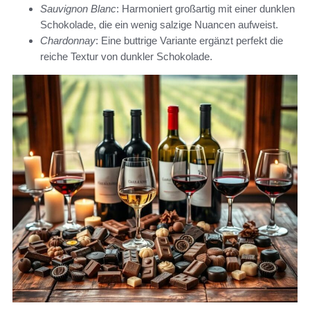
Sauvignon Blanc
: Harmoniert großartig mit einer dunklen
Schokolade, die ein wenig salzige Nuancen aufweist.
Chardonnay
: Eine buttrige Variante ergänzt perfekt die
reiche Textur von dunkler Schokolade.