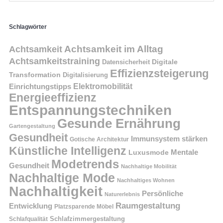
Schlagwörter
Achtsamkeit im Alltag
Achtsamkeit
Achtsamkeitstraining
Digitale
Datensicherheit
Effizienzsteigerung
Transformation
Digitalisierung
Einrichtungstipps
Elektromobilität
Energieeffizienz
Entspannungstechniken
Gesunde Ernährung
Gartengestaltung
Gesundheit
Immunsystem stärken
Gotische Architektur
Künstliche Intelligenz
Mentale
Luxusmode
Modetrends
Gesundheit
Nachhaltige Mobilität
Nachhaltige Mode
Nachhaltiges Wohnen
Nachhaltigkeit
Persönliche
Naturerlebnis
Raumgestaltung
Entwicklung
Platzsparende Möbel
Schlafzimmergestaltung
Schlafqualität