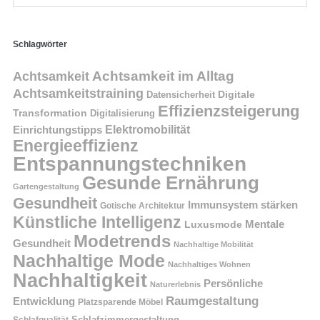
Schlagwörter
Achtsamkeit im Alltag
Achtsamkeit
Achtsamkeitstraining
Digitale
Datensicherheit
Effizienzsteigerung
Transformation
Digitalisierung
Einrichtungstipps
Elektromobilität
Energieeffizienz
Entspannungstechniken
Gesunde Ernährung
Gartengestaltung
Gesundheit
Immunsystem stärken
Gotische Architektur
Künstliche Intelligenz
Mentale
Luxusmode
Modetrends
Gesundheit
Nachhaltige Mobilität
Nachhaltige Mode
Nachhaltiges Wohnen
Nachhaltigkeit
Persönliche
Naturerlebnis
Raumgestaltung
Entwicklung
Platzsparende Möbel
Schlafzimmergestaltung
Schlafqualität