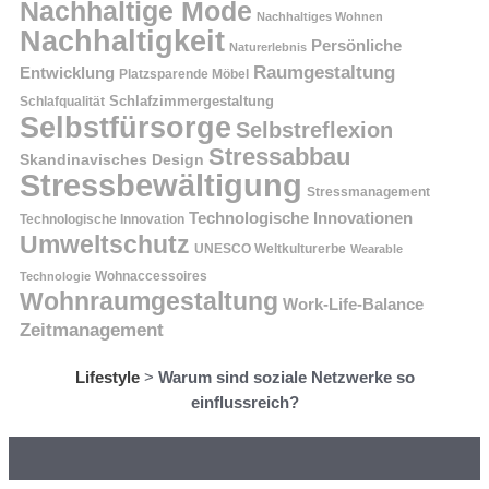
Nachhaltige Mode
Nachhaltiges Wohnen
Nachhaltigkeit
Persönliche
Naturerlebnis
Raumgestaltung
Entwicklung
Platzsparende Möbel
Schlafzimmergestaltung
Schlafqualität
Selbstfürsorge
Selbstreflexion
Stressabbau
Skandinavisches Design
Stressbewältigung
Stressmanagement
Technologische Innovationen
Technologische Innovation
Umweltschutz
UNESCO Weltkulturerbe
Wearable
Technologie
Wohnaccessoires
Wohnraumgestaltung
Work-Life-Balance
Zeitmanagement
Lifestyle
>
Warum sind soziale Netzwerke so
einflussreich?