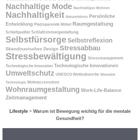
Nachhaltige Mode
Nachhaltiges Wohnen
Nachhaltigkeit
Persönliche
Naturerlebnis
Raumgestaltung
Entwicklung
Platzsparende Möbel
Schlafzimmergestaltung
Schlafqualität
Selbstfürsorge
Selbstreflexion
Stressabbau
Skandinavisches Design
Stressbewältigung
Stressmanagement
Technologische Innovationen
Technologische Innovation
Umweltschutz
UNESCO Weltkulturerbe
Wearable
Technologie
Wohnaccessoires
Wohnraumgestaltung
Work-Life-Balance
Zeitmanagement
Lifestyle
>
Warum ist Bewegung wichtig für die mentale
Gesundheit?