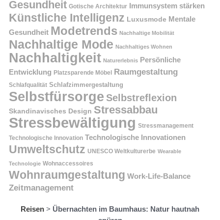
Gesundheit
Immunsystem stärken
Gotische Architektur
Künstliche Intelligenz
Mentale
Luxusmode
Modetrends
Gesundheit
Nachhaltige Mobilität
Nachhaltige Mode
Nachhaltiges Wohnen
Nachhaltigkeit
Persönliche
Naturerlebnis
Raumgestaltung
Entwicklung
Platzsparende Möbel
Schlafzimmergestaltung
Schlafqualität
Selbstfürsorge
Selbstreflexion
Stressabbau
Skandinavisches Design
Stressbewältigung
Stressmanagement
Technologische Innovationen
Technologische Innovation
Umweltschutz
UNESCO Weltkulturerbe
Wearable
Technologie
Wohnaccessoires
Wohnraumgestaltung
Work-Life-Balance
Zeitmanagement
Reisen
>
Übernachten im Baumhaus: Natur hautnah