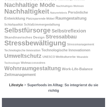
Nachhaltige Mode
Nachhaltiges Wohnen
Nachhaltigkeit
Persönliche
Naturerlebnis
Raumgestaltung
Entwicklung
Platzsparende Möbel
Schlafzimmergestaltung
Schlafqualität
Selbstfürsorge
Selbstreflexion
Stressabbau
Skandinavisches Design
Stressbewältigung
Stressmanagement
Technologische Innovationen
Technologische Innovation
Umweltschutz
UNESCO Weltkulturerbe
Wearable
Technologie
Wohnaccessoires
Wohnraumgestaltung
Work-Life-Balance
Zeitmanagement
Lifestyle
>
Superfoods im Alltag: So integrierst du sie
richtig