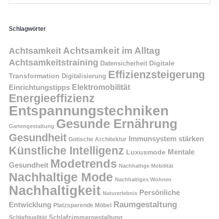
Schlagwörter
Achtsamkeit im Alltag
Achtsamkeit
Achtsamkeitstraining
Digitale
Datensicherheit
Effizienzsteigerung
Transformation
Digitalisierung
Einrichtungstipps
Elektromobilität
Energieeffizienz
Entspannungstechniken
Gesunde Ernährung
Gartengestaltung
Gesundheit
Immunsystem stärken
Gotische Architektur
Künstliche Intelligenz
Mentale
Luxusmode
Modetrends
Gesundheit
Nachhaltige Mobilität
Nachhaltige Mode
Nachhaltiges Wohnen
Nachhaltigkeit
Persönliche
Naturerlebnis
Raumgestaltung
Entwicklung
Platzsparende Möbel
Schlafzimmergestaltung
Schlafqualität