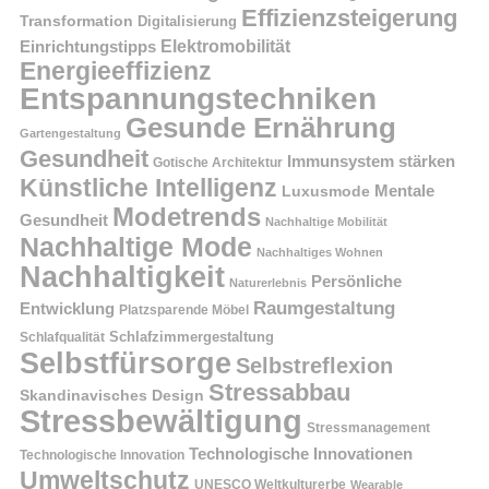
Effizienzsteigerung
Transformation
Digitalisierung
Einrichtungstipps
Elektromobilität
Energieeffizienz
Entspannungstechniken
Gesunde Ernährung
Gartengestaltung
Gesundheit
Immunsystem stärken
Gotische Architektur
Künstliche Intelligenz
Mentale
Luxusmode
Modetrends
Gesundheit
Nachhaltige Mobilität
Nachhaltige Mode
Nachhaltiges Wohnen
Nachhaltigkeit
Persönliche
Naturerlebnis
Raumgestaltung
Entwicklung
Platzsparende Möbel
Schlafzimmergestaltung
Schlafqualität
Selbstfürsorge
Selbstreflexion
Stressabbau
Skandinavisches Design
Stressbewältigung
Stressmanagement
Technologische Innovationen
Technologische Innovation
Umweltschutz
UNESCO Weltkulturerbe
Wearable