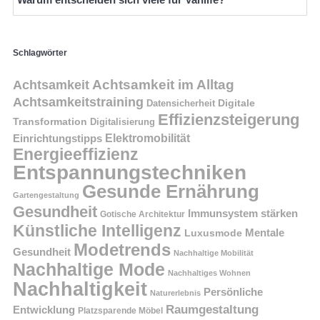
Schlagwörter
Achtsamkeit im Alltag
Achtsamkeit
Achtsamkeitstraining
Digitale
Datensicherheit
Effizienzsteigerung
Transformation
Digitalisierung
Einrichtungstipps
Elektromobilität
Energieeffizienz
Entspannungstechniken
Gesunde Ernährung
Gartengestaltung
Gesundheit
Immunsystem stärken
Gotische Architektur
Künstliche Intelligenz
Mentale
Luxusmode
Modetrends
Gesundheit
Nachhaltige Mobilität
Nachhaltige Mode
Nachhaltiges Wohnen
Nachhaltigkeit
Persönliche
Naturerlebnis
Raumgestaltung
Entwicklung
Platzsparende Möbel