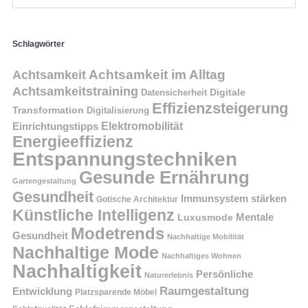
Schlagwörter
Achtsamkeit im Alltag
Achtsamkeit
Achtsamkeitstraining
Digitale
Datensicherheit
Effizienzsteigerung
Transformation
Digitalisierung
Einrichtungstipps
Elektromobilität
Energieeffizienz
Entspannungstechniken
Gesunde Ernährung
Gartengestaltung
Gesundheit
Immunsystem stärken
Gotische Architektur
Künstliche Intelligenz
Mentale
Luxusmode
Modetrends
Gesundheit
Nachhaltige Mobilität
Nachhaltige Mode
Nachhaltiges Wohnen
Nachhaltigkeit
Persönliche
Naturerlebnis
Raumgestaltung
Entwicklung
Platzsparende Möbel