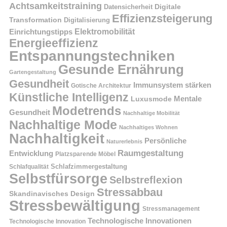
Achtsamkeitstraining
Digitale
Datensicherheit
Effizienzsteigerung
Transformation
Digitalisierung
Einrichtungstipps
Elektromobilität
Energieeffizienz
Entspannungstechniken
Gesunde Ernährung
Gartengestaltung
Gesundheit
Immunsystem stärken
Gotische Architektur
Künstliche Intelligenz
Mentale
Luxusmode
Modetrends
Gesundheit
Nachhaltige Mobilität
Nachhaltige Mode
Nachhaltiges Wohnen
Nachhaltigkeit
Persönliche
Naturerlebnis
Raumgestaltung
Entwicklung
Platzsparende Möbel
Schlafzimmergestaltung
Schlafqualität
Selbstfürsorge
Selbstreflexion
Stressabbau
Skandinavisches Design
Stressbewältigung
Stressmanagement
Technologische Innovationen
Technologische Innovation