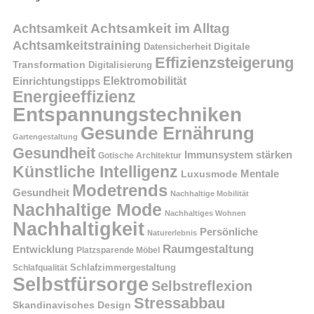
Achtsamkeit im Alltag
Achtsamkeit
Achtsamkeitstraining
Digitale
Datensicherheit
Effizienzsteigerung
Transformation
Digitalisierung
Einrichtungstipps
Elektromobilität
Energieeffizienz
Entspannungstechniken
Gesunde Ernährung
Gartengestaltung
Gesundheit
Immunsystem stärken
Gotische Architektur
Künstliche Intelligenz
Mentale
Luxusmode
Modetrends
Gesundheit
Nachhaltige Mobilität
Nachhaltige Mode
Nachhaltiges Wohnen
Nachhaltigkeit
Persönliche
Naturerlebnis
Raumgestaltung
Entwicklung
Platzsparende Möbel
Schlafzimmergestaltung
Schlafqualität
Selbstfürsorge
Selbstreflexion
Stressabbau
Skandinavisches Design