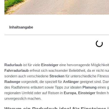
Inhaltsangabe
Radurlaub
ist für viele
Einsteiger
eine hervorragende Möglichkeit
Fahrradurlaub
erfreut sich wachsender Beliebtheit, da er nicht nur
sondern auch verschiedene
Strecken
für unterschiedliche Fitness
Radwege
vorgestellt, die speziell für
Anfänger
geeignet sind. Dar
des Radfahrens erläutert sowie Tipps zur idealen
Planung
eines g
regionalen Umfeld oder auf Reisen in
Europa
,
Einsteiger
finden h
unvergesslich machen.
Warum ein Radurlaub ideal für Einsteiger i