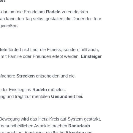
dar, um die Freude am
Radeln
zu entdecken.
 Man kann den Tag selbst gestalten, die Dauer der Tour
genießen.
deln
fördert nicht nur die Fitness, sondern hilft auch,
mit Familie oder Freunden erlebt werden.
Einsteiger
nfachere
Strecken
entscheiden und die
 der Einstieg ins
Radeln
mühelos.
ng und trägt zur mentalen
Gesundheit
bei.
 Bewegung wird das Herz-Kreislauf-System gestärkt,
se gesundheitlichen Aspekte machen
Radurlaub
rn möchten. Einsteiger, die flache
Strecken
und