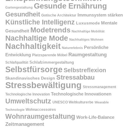
Gesunde Ernährung
Gartengestaltung
Gesundheit
Immunsystem stärken
Gotische Architektur
Künstliche Intelligenz
Mentale
Luxusmode
Modetrends
Gesundheit
Nachhaltige Mobilität
Nachhaltige Mode
Nachhaltiges Wohnen
Nachhaltigkeit
Persönliche
Naturerlebnis
Raumgestaltung
Entwicklung
Platzsparende Möbel
Schlafzimmergestaltung
Schlafqualität
Selbstfürsorge
Selbstreflexion
Stressabbau
Skandinavisches Design
Stressbewältigung
Stressmanagement
Technologische Innovationen
Technologische Innovation
Umweltschutz
UNESCO Weltkulturerbe
Wearable
Technologie
Wohnaccessoires
Wohnraumgestaltung
Work-Life-Balance
Zeitmanagement