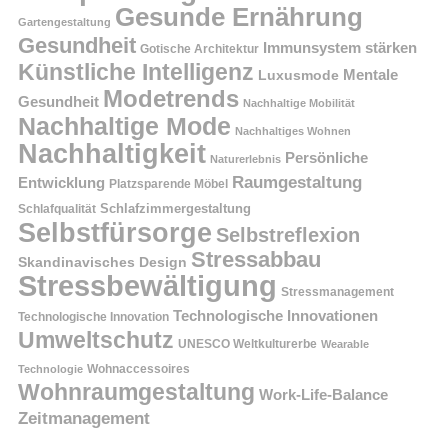
Gesunde Ernährung
Gartengestaltung
Gesundheit
Immunsystem stärken
Gotische Architektur
Künstliche Intelligenz
Mentale
Luxusmode
Modetrends
Gesundheit
Nachhaltige Mobilität
Nachhaltige Mode
Nachhaltiges Wohnen
Nachhaltigkeit
Persönliche
Naturerlebnis
Raumgestaltung
Entwicklung
Platzsparende Möbel
Schlafzimmergestaltung
Schlafqualität
Selbstfürsorge
Selbstreflexion
Stressabbau
Skandinavisches Design
Stressbewältigung
Stressmanagement
Technologische Innovationen
Technologische Innovation
Umweltschutz
UNESCO Weltkulturerbe
Wearable
Technologie
Wohnaccessoires
Wohnraumgestaltung
Work-Life-Balance
Zeitmanagement