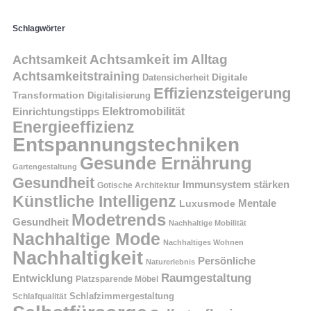
Schlagwörter
Achtsamkeit im Alltag
Achtsamkeit
Achtsamkeitstraining
Digitale
Datensicherheit
Effizienzsteigerung
Transformation
Digitalisierung
Einrichtungstipps
Elektromobilität
Energieeffizienz
Entspannungstechniken
Gesunde Ernährung
Gartengestaltung
Gesundheit
Immunsystem stärken
Gotische Architektur
Künstliche Intelligenz
Mentale
Luxusmode
Modetrends
Gesundheit
Nachhaltige Mobilität
Nachhaltige Mode
Nachhaltiges Wohnen
Nachhaltigkeit
Persönliche
Naturerlebnis
Raumgestaltung
Entwicklung
Platzsparende Möbel
Schlafzimmergestaltung
Schlafqualität