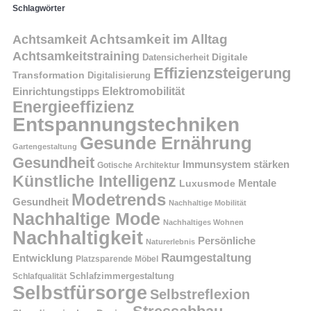
Schlagwörter
Achtsamkeit im Alltag
Achtsamkeit
Achtsamkeitstraining
Digitale
Datensicherheit
Effizienzsteigerung
Transformation
Digitalisierung
Einrichtungstipps
Elektromobilität
Energieeffizienz
Entspannungstechniken
Gesunde Ernährung
Gartengestaltung
Gesundheit
Immunsystem stärken
Gotische Architektur
Künstliche Intelligenz
Mentale
Luxusmode
Modetrends
Gesundheit
Nachhaltige Mobilität
Nachhaltige Mode
Nachhaltiges Wohnen
Nachhaltigkeit
Persönliche
Naturerlebnis
Raumgestaltung
Entwicklung
Platzsparende Möbel
Schlafzimmergestaltung
Schlafqualität
Selbstfürsorge
Selbstreflexion