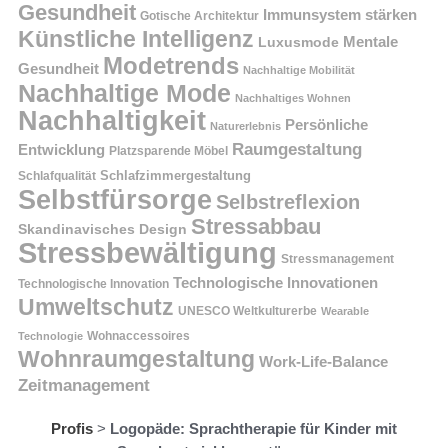
Gesundheit
Immunsystem stärken
Gotische Architektur
Künstliche Intelligenz
Mentale
Luxusmode
Modetrends
Gesundheit
Nachhaltige Mobilität
Nachhaltige Mode
Nachhaltiges Wohnen
Nachhaltigkeit
Persönliche
Naturerlebnis
Raumgestaltung
Entwicklung
Platzsparende Möbel
Schlafzimmergestaltung
Schlafqualität
Selbstfürsorge
Selbstreflexion
Stressabbau
Skandinavisches Design
Stressbewältigung
Stressmanagement
Technologische Innovationen
Technologische Innovation
Umweltschutz
UNESCO Weltkulturerbe
Wearable
Technologie
Wohnaccessoires
Wohnraumgestaltung
Work-Life-Balance
Zeitmanagement
Profis
>
Logopäde: Sprachtherapie für Kinder mit