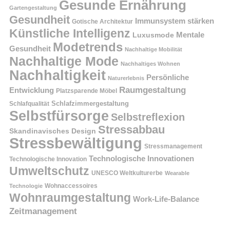
Gesunde Ernährung
Gartengestaltung
Gesundheit
Immunsystem stärken
Gotische Architektur
Künstliche Intelligenz
Mentale
Luxusmode
Modetrends
Gesundheit
Nachhaltige Mobilität
Nachhaltige Mode
Nachhaltiges Wohnen
Nachhaltigkeit
Persönliche
Naturerlebnis
Raumgestaltung
Entwicklung
Platzsparende Möbel
Schlafzimmergestaltung
Schlafqualität
Selbstfürsorge
Selbstreflexion
Stressabbau
Skandinavisches Design
Stressbewältigung
Stressmanagement
Technologische Innovationen
Technologische Innovation
Umweltschutz
UNESCO Weltkulturerbe
Wearable
Technologie
Wohnaccessoires
Wohnraumgestaltung
Work-Life-Balance
Zeitmanagement