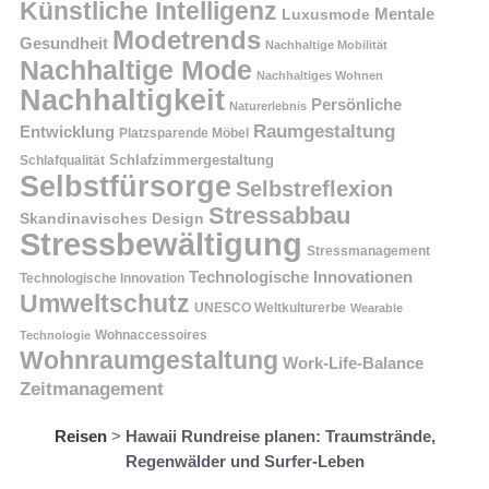
Künstliche Intelligenz
Mentale
Luxusmode
Modetrends
Gesundheit
Nachhaltige Mobilität
Nachhaltige Mode
Nachhaltiges Wohnen
Nachhaltigkeit
Persönliche
Naturerlebnis
Raumgestaltung
Entwicklung
Platzsparende Möbel
Schlafzimmergestaltung
Schlafqualität
Selbstfürsorge
Selbstreflexion
Stressabbau
Skandinavisches Design
Stressbewältigung
Stressmanagement
Technologische Innovationen
Technologische Innovation
Umweltschutz
UNESCO Weltkulturerbe
Wearable
Technologie
Wohnaccessoires
Wohnraumgestaltung
Work-Life-Balance
Zeitmanagement
Reisen
>
Hawaii Rundreise planen: Traumstrände,
Regenwälder und Surfer-Leben