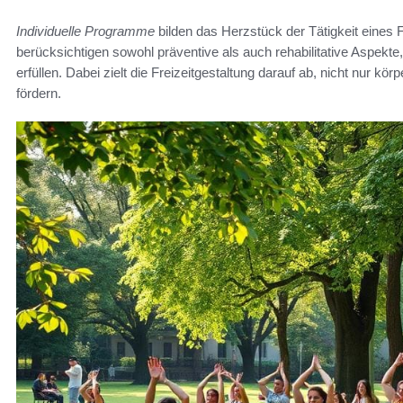
Individuelle Programme
bilden das Herzstück der Tätigkeit eines
berücksichtigen sowohl präventive als auch rehabilitative Aspekte
erfüllen. Dabei zielt die Freizeitgestaltung darauf ab, nicht nur 
fördern.