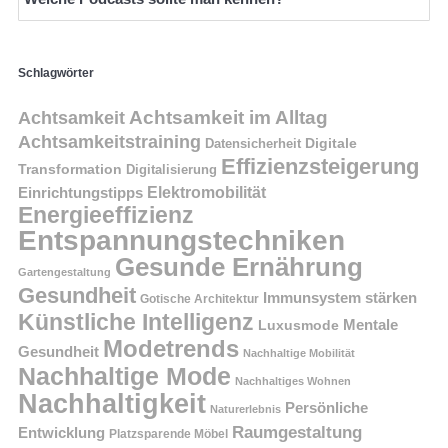
Schlagwörter
Achtsamkeit im Alltag
Achtsamkeit
Achtsamkeitstraining
Digitale
Datensicherheit
Effizienzsteigerung
Transformation
Digitalisierung
Einrichtungstipps
Elektromobilität
Energieeffizienz
Entspannungstechniken
Gesunde Ernährung
Gartengestaltung
Gesundheit
Immunsystem stärken
Gotische Architektur
Künstliche Intelligenz
Mentale
Luxusmode
Modetrends
Gesundheit
Nachhaltige Mobilität
Nachhaltige Mode
Nachhaltiges Wohnen
Nachhaltigkeit
Persönliche
Naturerlebnis
Raumgestaltung
Entwicklung
Platzsparende Möbel