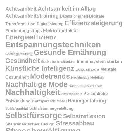
Achtsamkeit im Alltag
Achtsamkeit
Achtsamkeitstraining
Digitale
Datensicherheit
Effizienzsteigerung
Transformation
Digitalisierung
Einrichtungstipps
Elektromobilität
Energieeffizienz
Entspannungstechniken
Gesunde Ernährung
Gartengestaltung
Gesundheit
Immunsystem stärken
Gotische Architektur
Künstliche Intelligenz
Mentale
Luxusmode
Modetrends
Gesundheit
Nachhaltige Mobilität
Nachhaltige Mode
Nachhaltiges Wohnen
Nachhaltigkeit
Persönliche
Naturerlebnis
Raumgestaltung
Entwicklung
Platzsparende Möbel
Schlafzimmergestaltung
Schlafqualität
Selbstfürsorge
Selbstreflexion
Stressabbau
Skandinavisches Design
Stressbewältigung