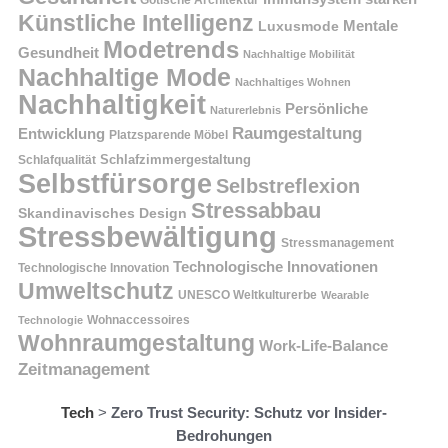
Gotische Architektur
Künstliche Intelligenz
Mentale
Luxusmode
Modetrends
Gesundheit
Nachhaltige Mobilität
Nachhaltige Mode
Nachhaltiges Wohnen
Nachhaltigkeit
Persönliche
Naturerlebnis
Raumgestaltung
Entwicklung
Platzsparende Möbel
Schlafzimmergestaltung
Schlafqualität
Selbstfürsorge
Selbstreflexion
Stressabbau
Skandinavisches Design
Stressbewältigung
Stressmanagement
Technologische Innovationen
Technologische Innovation
Umweltschutz
UNESCO Weltkulturerbe
Wearable
Technologie
Wohnaccessoires
Wohnraumgestaltung
Work-Life-Balance
Zeitmanagement
Tech
>
Zero Trust Security: Schutz vor Insider-
Bedrohungen