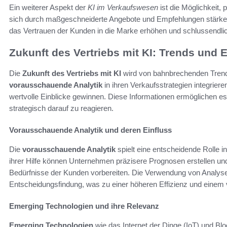
Ein weiterer Aspekt der
KI im Verkaufswesen
ist die Möglichkeit, 
sich durch maßgeschneiderte Angebote und Empfehlungen stärker
das Vertrauen der Kunden in die Marke erhöhen und schlussendli
Zukunft des Vertriebs mit KI: Trends und
Die
Zukunft des Vertriebs mit KI
wird von bahnbrechenden Trend
vorausschauende Analytik
in ihren Verkaufsstrategien integrier
wertvolle Einblicke gewinnen. Diese Informationen ermöglichen e
strategisch darauf zu reagieren.
Vorausschauende Analytik und deren Einfluss
Die
vorausschauende Analytik
spielt eine entscheidende Rolle i
ihrer Hilfe können Unternehmen präzisere Prognosen erstellen und
Bedürfnisse der Kunden vorbereiten. Die Verwendung von Analyset
Entscheidungsfindung, was zu einer höheren Effizienz und einem 
Emerging Technologien und ihre Relevanz
Emerging Technologien
wie das Internet der Dinge (IoT) und B