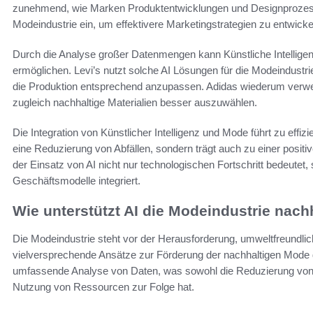
zunehmend, wie Marken Produktentwicklungen und Designprozess
Modeindustrie ein, um effektivere Marketingstrategien zu entwic
Durch die Analyse großer Datenmengen kann Künstliche Intelligen
ermöglichen. Levi’s nutzt solche AI Lösungen für die Modeindustr
die Produktion entsprechend anzupassen. Adidas wiederum verwe
zugleich nachhaltige Materialien besser auszuwählen.
Die Integration von Künstlicher Intelligenz und Mode führt zu effiz
eine Reduzierung von Abfällen, sondern trägt auch zu einer pos
der Einsatz von AI nicht nur technologischen Fortschritt bedeutet,
Geschäftsmodelle integriert.
Wie unterstützt AI die Modeindustrie nach
Die Modeindustrie steht vor der Herausforderung, umweltfreundliche
vielversprechende Ansätze zur Förderung der nachhaltigen Mode 
umfassende Analyse von Daten, was sowohl die Reduzierung von Abf
Nutzung von Ressourcen zur Folge hat.