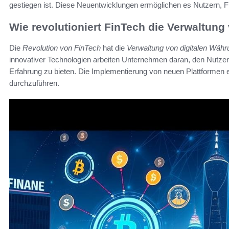
gestiegen ist. Diese Neuentwicklungen ermöglichen es Nutzern, Fi
Wie revolutioniert FinTech die Verwaltun
Die
Revolution von FinTech
hat die
Verwaltung von digitalen Wäh
innovativer Technologien arbeiten Unternehmen daran, den Nutzer
Erfahrung zu bieten. Die Implementierung von neuen Plattformen e
durchzuführen.