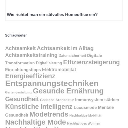
Wie richtet man ein stilvolles Homeoffice ein?
Schlagwörter
Achtsamkeit im Alltag
Achtsamkeit
Achtsamkeitstraining
Digitale
Datensicherheit
Effizienzsteigerung
Transformation
Digitalisierung
Einrichtungstipps
Elektromobilität
Energieeffizienz
Entspannungstechniken
Gesunde Ernährung
Gartengestaltung
Gesundheit
Immunsystem stärken
Gotische Architektur
Künstliche Intelligenz
Mentale
Luxusmode
Modetrends
Gesundheit
Nachhaltige Mobilität
Nachhaltige Mode
Nachhaltiges Wohnen