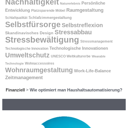
Nachhaltigkeit
Persönliche
Naturerlebnis
Raumgestaltung
Entwicklung
Platzsparende Möbel
Schlafzimmergestaltung
Schlafqualität
Selbstfürsorge
Selbstreflexion
Stressabbau
Skandinavisches Design
Stressbewältigung
Stressmanagement
Technologische Innovationen
Technologische Innovation
Umweltschutz
UNESCO Weltkulturerbe
Wearable
Technologie
Wohnaccessoires
Wohnraumgestaltung
Work-Life-Balance
Zeitmanagement
Finanziell
>
Wie optimiert man Haushaltsautomatisierung?