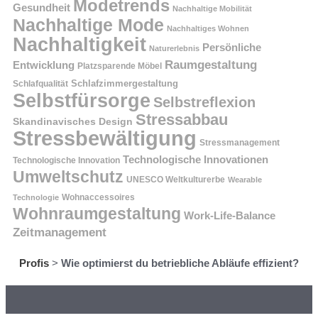
Modetrends
Gesundheit
Nachhaltige Mobilität
Nachhaltige Mode
Nachhaltiges Wohnen
Nachhaltigkeit
Persönliche
Naturerlebnis
Raumgestaltung
Entwicklung
Platzsparende Möbel
Schlafzimmergestaltung
Schlafqualität
Selbstfürsorge
Selbstreflexion
Stressabbau
Skandinavisches Design
Stressbewältigung
Stressmanagement
Technologische Innovationen
Technologische Innovation
Umweltschutz
UNESCO Weltkulturerbe
Wearable
Technologie
Wohnaccessoires
Wohnraumgestaltung
Work-Life-Balance
Zeitmanagement
Profis
>
Wie optimierst du betriebliche Abläufe effizient?