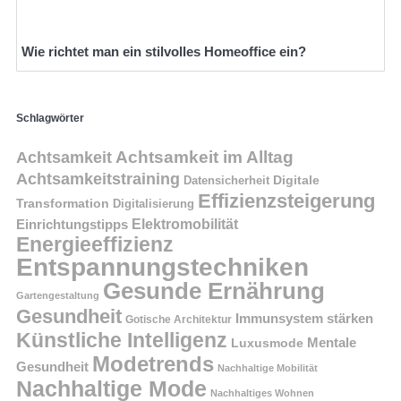
Wie richtet man ein stilvolles Homeoffice ein?
Schlagwörter
Achtsamkeit im Alltag
Achtsamkeit
Achtsamkeitstraining
Digitale
Datensicherheit
Effizienzsteigerung
Transformation
Digitalisierung
Einrichtungstipps
Elektromobilität
Energieeffizienz
Entspannungstechniken
Gesunde Ernährung
Gartengestaltung
Gesundheit
Immunsystem stärken
Gotische Architektur
Künstliche Intelligenz
Mentale
Luxusmode
Modetrends
Gesundheit
Nachhaltige Mobilität
Nachhaltige Mode
Nachhaltiges Wohnen