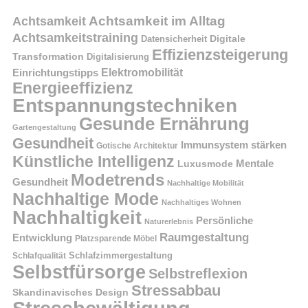
Achtsamkeit im Alltag
Achtsamkeit
Achtsamkeitstraining
Digitale
Datensicherheit
Effizienzsteigerung
Transformation
Digitalisierung
Einrichtungstipps
Elektromobilität
Energieeffizienz
Entspannungstechniken
Gesunde Ernährung
Gartengestaltung
Gesundheit
Immunsystem stärken
Gotische Architektur
Künstliche Intelligenz
Mentale
Luxusmode
Modetrends
Gesundheit
Nachhaltige Mobilität
Nachhaltige Mode
Nachhaltiges Wohnen
Nachhaltigkeit
Persönliche
Naturerlebnis
Raumgestaltung
Entwicklung
Platzsparende Möbel
Schlafzimmergestaltung
Schlafqualität
Selbstfürsorge
Selbstreflexion
Stressabbau
Skandinavisches Design