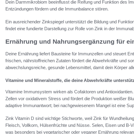
Dein Darmmikrobiom beeinflusst die Reifung und Funktion des I
Entzündungen fördern und die Immunbalance stören.
Ein ausreichender Zinkspiegel unterstützt die Bildung und Funkt
findet eine fundierte Darstellung zur Rolle von Zink in der Immun
Ernährung und Nahrungsergänzung für ei
Deine Ernährung liefert Bausteine für Immunzellen und steuert 
frischen, nährstoffreichen Zutaten fördert die Abwehrkräfte und sorg
abwechslungsreiche, gesunde Lebensmittel, damit dein Körper alle 
Vitamine und Mineralstoffe, die deine Abwehrkräfte unterstüt
Vitamine Immunsystem wirken als Cofaktoren und Antioxidantien. 
Zellen vor oxidativem Stress und fördert die Produktion weißer B
adaptive Immunantwort; bei nachgewiesenem Mangel ist eine Suppl
Zink Vitamin D sind wichtige Stichworte, weil Zink für Wundheilung
Fleisch, Vollkorn, Hülsenfrüchte und Nüsse. Selen, Eisen und B-V
was besonders bei vegetarischer oder veganer Ernährung relevant