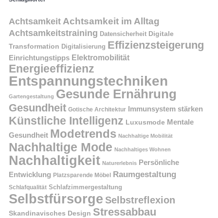
Achtsamkeit im Alltag
Achtsamkeit
Achtsamkeitstraining
Digitale
Datensicherheit
Effizienzsteigerung
Transformation
Digitalisierung
Einrichtungstipps
Elektromobilität
Energieeffizienz
Entspannungstechniken
Gesunde Ernährung
Gartengestaltung
Gesundheit
Immunsystem stärken
Gotische Architektur
Künstliche Intelligenz
Mentale
Luxusmode
Modetrends
Gesundheit
Nachhaltige Mobilität
Nachhaltige Mode
Nachhaltiges Wohnen
Nachhaltigkeit
Persönliche
Naturerlebnis
Raumgestaltung
Entwicklung
Platzsparende Möbel
Schlafzimmergestaltung
Schlafqualität
Selbstfürsorge
Selbstreflexion
Stressabbau
Skandinavisches Design