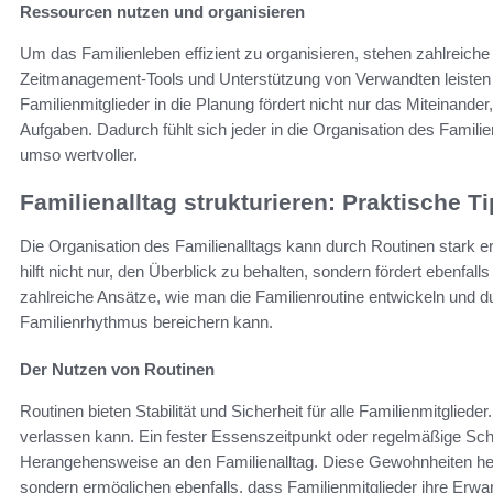
Ressourcen nutzen und organisieren
Um das Familienleben effizient zu organisieren, stehen zahlrei
Zeitmanagement-Tools und Unterstützung von Verwandten leisten we
Familienmitglieder in die Planung fördert nicht nur das Miteinander
Aufgaben. Dadurch fühlt sich jeder in die Organisation des Famil
umso wertvoller.
Familienalltag strukturieren: Praktische T
Die Organisation des Familienalltags kann durch Routinen stark er
hilft nicht nur, den Überblick zu behalten, sondern fördert ebenfal
zahlreiche Ansätze, wie man die Familienroutine entwickeln und d
Familienrhythmus bereichern kann.
Der Nutzen von Routinen
Routinen bieten Stabilität und Sicherheit für alle Familienmitglied
verlassen kann. Ein fester Essenszeitpunkt oder regelmäßige Schla
Herangehensweise an den Familienalltag. Diese Gewohnheiten hel
sondern ermöglichen ebenfalls, dass Familienmitglieder ihre Erw