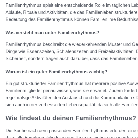
Familienrhythmus spielt eine entscheidende Rolle im täglichen Le
Abläufe, Rituale und Aktivitäten, die das Familienleben strukturie
Bedeutung des Familienrhythmus können Familien ihre Bedürfniss
Was versteht man unter Familienrhythmus?
Familienrhythmus beschreibt die wiederkehrenden Muster und Gew
Dinge wie Essenszeiten, Schlafenszeiten und Freizeitaktivitäten. D
Sicherheit, sondern tragen auch dazu bei, dass das Familienleben 
Warum ist ein guter Familienrhythmus wichtig?
Ein gut strukturierter Familienrhythmus hat mehrere positive Aus
Familienmitglieder genau wissen, was sie erwartet. Zudem förde
regelmäßige Aktivitäten den Austausch und die Kommunikation st
sich auch in der verbesserten Lebensqualität, da sich alle Familie
Wie findest du deinen Familienrhythmus?
Die Suche nach dem passenden Familienrhythmus erfordert eine g
dass alle Familienmitglieder in den Prozess einbezogen werden, u