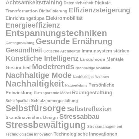
Achtsamkeitstraining
Digitale
Datensicherheit
Effizienzsteigerung
Transformation
Digitalisierung
Einrichtungstipps
Elektromobilität
Energieeffizienz
Entspannungstechniken
Gesunde Ernährung
Gartengestaltung
Gesundheit
Immunsystem stärken
Gotische Architektur
Künstliche Intelligenz
Mentale
Luxusmode
Modetrends
Gesundheit
Nachhaltige Mobilität
Nachhaltige Mode
Nachhaltiges Wohnen
Nachhaltigkeit
Persönliche
Naturerlebnis
Raumgestaltung
Entwicklung
Platzsparende Möbel
Schlafzimmergestaltung
Schlafqualität
Selbstfürsorge
Selbstreflexion
Stressabbau
Skandinavisches Design
Stressbewältigung
Stressmanagement
Technologische Innovationen
Technologische Innovation