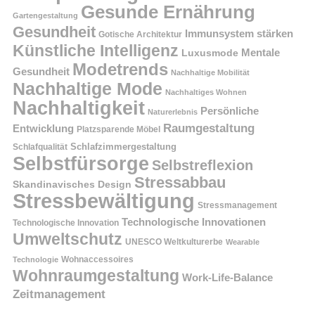
Gesunde Ernährung
Gartengestaltung
Gesundheit
Immunsystem stärken
Gotische Architektur
Künstliche Intelligenz
Mentale
Luxusmode
Modetrends
Gesundheit
Nachhaltige Mobilität
Nachhaltige Mode
Nachhaltiges Wohnen
Nachhaltigkeit
Persönliche
Naturerlebnis
Raumgestaltung
Entwicklung
Platzsparende Möbel
Schlafzimmergestaltung
Schlafqualität
Selbstfürsorge
Selbstreflexion
Stressabbau
Skandinavisches Design
Stressbewältigung
Stressmanagement
Technologische Innovationen
Technologische Innovation
Umweltschutz
UNESCO Weltkulturerbe
Wearable
Technologie
Wohnaccessoires
Wohnraumgestaltung
Work-Life-Balance
Zeitmanagement