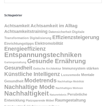
Schlagwörter
Achtsamkeit im Alltag
Achtsamkeit
Achtsamkeitstraining
Digitale
Datensicherheit
Effizienzsteigerung
Transformation
Digitalisierung
Einrichtungstipps
Elektromobilität
Energieeffizienz
Entspannungstechniken
Gesunde Ernährung
Gartengestaltung
Gesundheit
Immunsystem stärken
Gotische Architektur
Künstliche Intelligenz
Mentale
Luxusmode
Modetrends
Gesundheit
Nachhaltige Mobilität
Nachhaltige Mode
Nachhaltiges Wohnen
Nachhaltigkeit
Persönliche
Naturerlebnis
Raumgestaltung
Entwicklung
Platzsparende Möbel