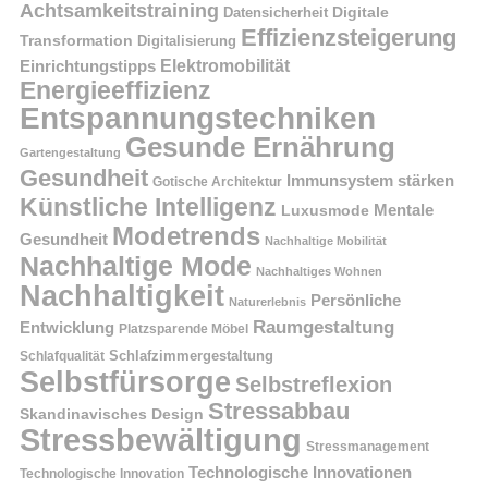
Achtsamkeitstraining
Digitale
Datensicherheit
Effizienzsteigerung
Transformation
Digitalisierung
Einrichtungstipps
Elektromobilität
Energieeffizienz
Entspannungstechniken
Gesunde Ernährung
Gartengestaltung
Gesundheit
Immunsystem stärken
Gotische Architektur
Künstliche Intelligenz
Mentale
Luxusmode
Modetrends
Gesundheit
Nachhaltige Mobilität
Nachhaltige Mode
Nachhaltiges Wohnen
Nachhaltigkeit
Persönliche
Naturerlebnis
Raumgestaltung
Entwicklung
Platzsparende Möbel
Schlafzimmergestaltung
Schlafqualität
Selbstfürsorge
Selbstreflexion
Stressabbau
Skandinavisches Design
Stressbewältigung
Stressmanagement
Technologische Innovationen
Technologische Innovation