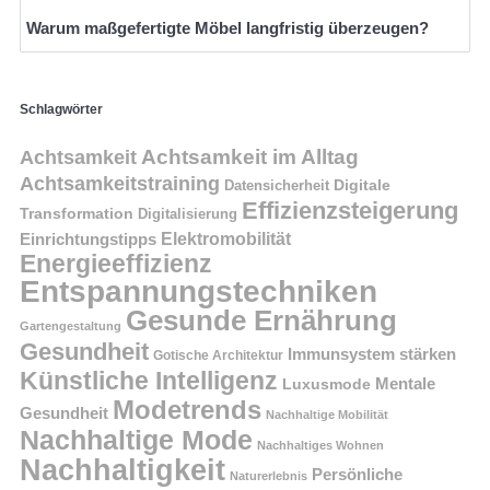
Warum maßgefertigte Möbel langfristig überzeugen?
Schlagwörter
Achtsamkeit im Alltag
Achtsamkeit
Achtsamkeitstraining
Digitale
Datensicherheit
Effizienzsteigerung
Transformation
Digitalisierung
Einrichtungstipps
Elektromobilität
Energieeffizienz
Entspannungstechniken
Gesunde Ernährung
Gartengestaltung
Gesundheit
Immunsystem stärken
Gotische Architektur
Künstliche Intelligenz
Mentale
Luxusmode
Modetrends
Gesundheit
Nachhaltige Mobilität
Nachhaltige Mode
Nachhaltiges Wohnen
Nachhaltigkeit
Persönliche
Naturerlebnis