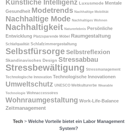
Künstliche Intelligenz
Mentale
Luxusmode
Modetrends
Gesundheit
Nachhaltige Mobilität
Nachhaltige Mode
Nachhaltiges Wohnen
Nachhaltigkeit
Persönliche
Naturerlebnis
Raumgestaltung
Entwicklung
Platzsparende Möbel
Schlafzimmergestaltung
Schlafqualität
Selbstfürsorge
Selbstreflexion
Stressabbau
Skandinavisches Design
Stressbewältigung
Stressmanagement
Technologische Innovationen
Technologische Innovation
Umweltschutz
UNESCO Weltkulturerbe
Wearable
Technologie
Wohnaccessoires
Wohnraumgestaltung
Work-Life-Balance
Zeitmanagement
Tech
>
Welche Vorteile bietet ein Labor Management
System?